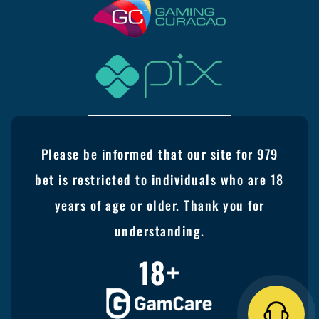
Please be informed that our site for 979
bet is restricted to individuals who are 18
years of age or older. Thank you for
understanding.
18+