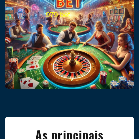
As principais