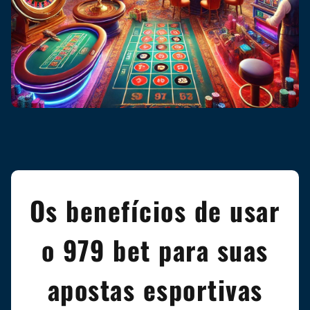
Os benefícios de usar
o 979 bet para suas
apostas esportivas