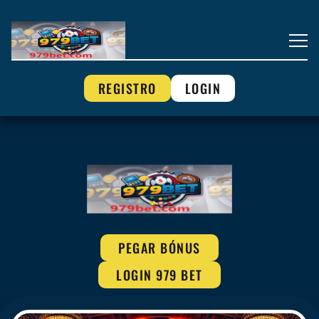
REGISTRO
LOGIN
PEGAR BÓNUS
LOGIN 979 BET