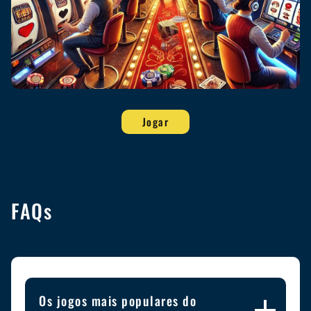
Jogar
FAQs
Os jogos mais populares do