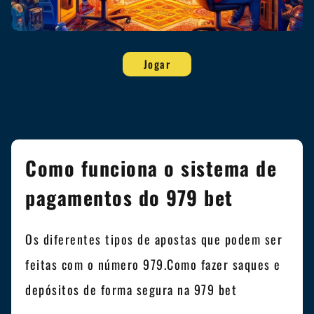
Jogar
Como funciona o sistema de
pagamentos do 979 bet
Os diferentes tipos de apostas que podem ser
feitas com o número 979.Como fazer saques e
depósitos de forma segura na 979 bet