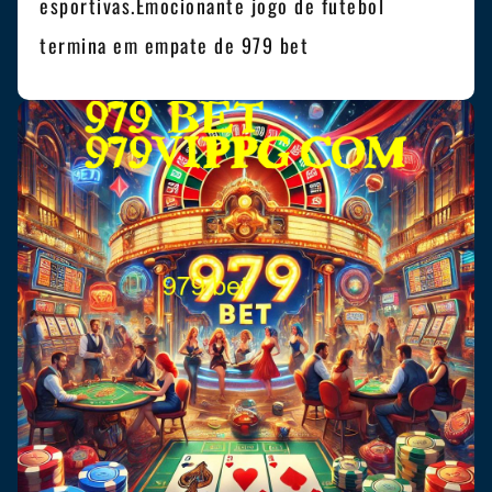
esportivas.Emocionante jogo de futebol
termina em empate de 979 bet