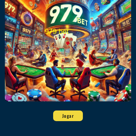
Jogar